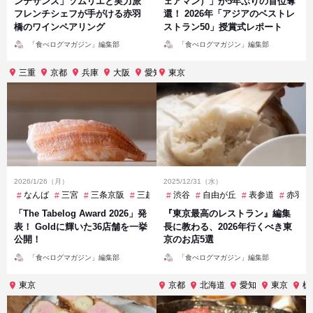
ンテサンス」ソムリエと実力派
ェアマン）」が5年ぶりの首位奪
フレンチシェフが手がける赤羽
還！ 2026年「アジアのベストレ
橋のワインペアリング
ストラン50」授賞式レポート
投
投
「食べログマガジン」編集部
「食べログマガジン」編集部
稿
稿
者
者
三重
京都
兵庫
大阪
愛知
東京
東京
石川
福岡
長野
静
2026/1/26（月）
2025/12/31（水）
なんば
三宮
三条京阪
三越前
渋谷
京都市役所前
自由が丘
伊勢市
表参道
信濃追分
赤羽橋
「The Tabelog Award 2026」発
『東京最高のレストラン』編集
表！ Goldに輝いた36店舗を一挙
長に教わる、2026年行くべき東
公開！
京のお店5選
投
投
「食べログマガジン」編集部
「食べログマガジン」編集部
稿
稿
者
者
東京
京都
北海道
愛知
東京
栃