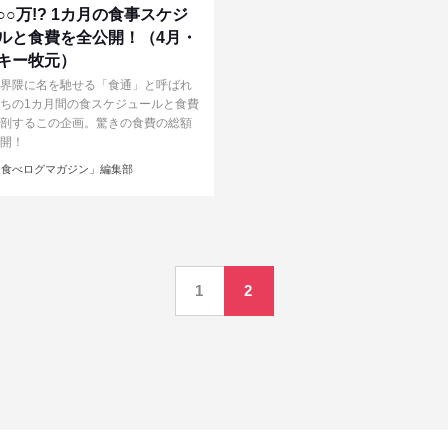
○○万!? 1カ月の食事スケジ
ルと食費を全公開！（4月・
キー牧元）
界隈に名を馳せる「食通」と呼ばれ
ちの1カ月間の食スケジュールと食費
剖するこの企画。驚きの食費の総額
開！
食べログマガジン」編集部
1
2