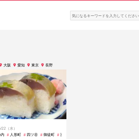
検
索:
大阪
愛知
東京
長野
/5/22（水）
の内
銀座
人形町
四ツ谷
御徒町
浅草
渋谷
溜池山王
白金
神田
神