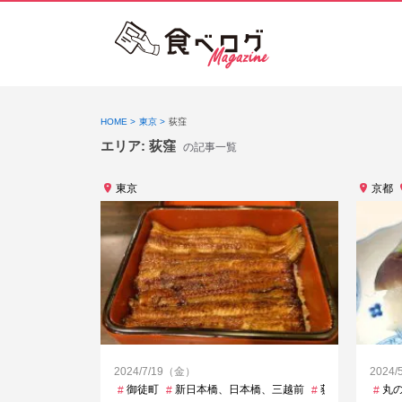
HOME
東京
荻窪
エリア:
荻窪
の記事一覧
東京
京都
2024/7/19（金）
2024
御徒町
新日本橋、日本橋、三越前
荻窪
西日暮里
丸