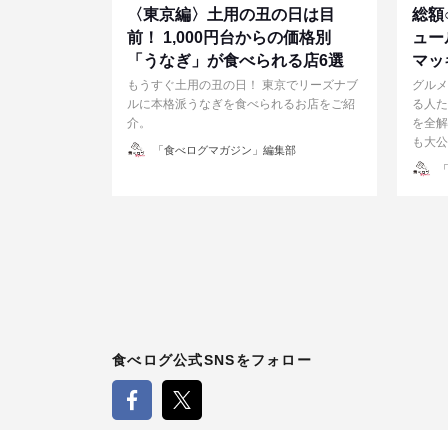
〈東京編〉土用の丑の日は目
総額
前！ 1,000円台からの価格別
ュー
「うなぎ」が食べられる店6選
マッ
もうすぐ土用の丑の日！ 東京でリーズナブ
グルメ
ルに本格派うなぎを食べられるお店をご紹
る人た
介。
を全解
も大公
投
「食べログマガジン」編集部
稿
投
者
「
稿
者
投
稿
食べログ公式SNSをフォロー
の
ペ