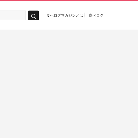
食べログマガジンとは
食べログ
検
索
谷町
築地
荻窪
表参道
西麻布
銀座
青山
駒沢