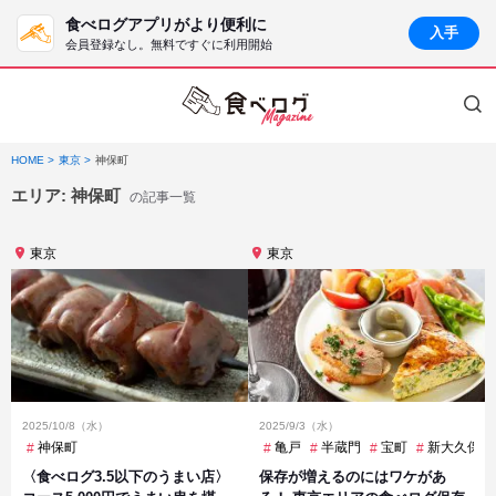
食べログアプリがより便利に
入手
会員登録なし。無料ですぐに利用開始
HOME
東京
神保町
エリア:
神保町
の記事一覧
東京
東京
2025/10/8（水）
2025/9/3（水）
神保町
亀戸
半蔵門
宝町
新大久保
〈食べログ3.5以下のうまい店〉
保存が増えるのにはワケがあ