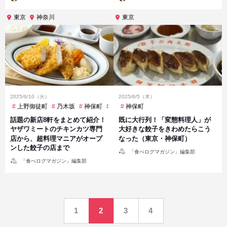
稿
稿
者
者
東京
神奈川
東京
2025/6/10（火）
2025/6/5（木）
上野御徒町
乃木坂
神保町
虎ノ門ヒルズ
神保町
銀座
鎌倉
高田馬場
話題の新店8軒をまとめて紹介！
既に大行列！「変態料理人」が
ヤザワミートのチキンカツ専門
大好きな餃子をきわめたらこう
店から、超料理マニアがオープ
なった（東京・神保町）
ンした餃子の店まで
投
「食べログマガジン」編集部
稿
投
者
「食べログマガジン」編集部
稿
者
投
1
2
3
4
稿