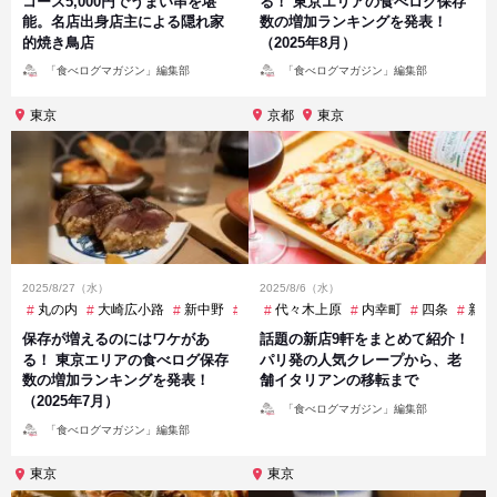
コース5,000円でうまい串を堪
る！ 東京エリアの食べログ保存
能。名店出身店主による隠れ家
数の増加ランキングを発表！
的焼き鳥店
（2025年8月）
投
投
「食べログマガジン」編集部
「食べログマガジン」編集部
稿
稿
者
者
東京
京都
東京
2025/8/27（水）
2025/8/6（水）
丸の内
大崎広小路
新中野
新宿西口
代々木上原
新橋
内幸町
日暮里
四条
桜新町
新橋
神
保存が増えるのにはワケがあ
話題の新店9軒をまとめて紹介！
る！ 東京エリアの食べログ保存
パリ発の人気クレープから、老
数の増加ランキングを発表！
舗イタリアンの移転まで
（2025年7月）
投
「食べログマガジン」編集部
稿
投
者
「食べログマガジン」編集部
稿
者
東京
東京