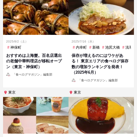
2025/8/2（土）
2025/7/16（水）
神保町
内幸町
新橋
池尻大橋
浅草
おすすめは上海蟹。百名店選出
保存が増えるのにはワケがあ
の老舗中華料理店が移転オープ
る！ 東京エリアの食べログ保存
ン（東京・神保町）
数の増加ランキングを発表！
（2025年6月）
投
「食べログマガジン」編集部
稿
投
者
「食べログマガジン」編集部
稿
者
東京
東京