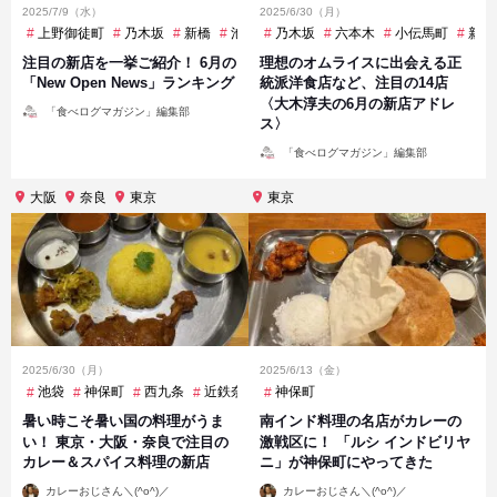
2025/7/9（水）
2025/6/30（月）
上野御徒町
乃木坂
新橋
池袋
乃木坂
渋谷
神保町
六本木
茅場町
小伝馬町
虎ノ門ヒ
新宿
注目の新店を一挙ご紹介！ 6月の
理想のオムライスに出会える正
「New Open News」ランキング
統派洋食店など、注目の14店
〈大木淳夫の6月の新店アドレ
投
「食べログマガジン」編集部
稿
ス〉
者
投
「食べログマガジン」編集部
稿
者
大阪
奈良
東京
東京
2025/6/30（月）
2025/6/13（金）
池袋
神保町
西九条
近鉄奈良
神保町
暑い時こそ暑い国の料理がうま
南インド料理の名店がカレーの
い！ 東京・大阪・奈良で注目の
激戦区に！ 「ルシ インドビリヤ
カレー＆スパイス料理の新店
ニ」が神保町にやってきた
投
投
カレーおじさん＼(^o^)／
カレーおじさん＼(^o^)／