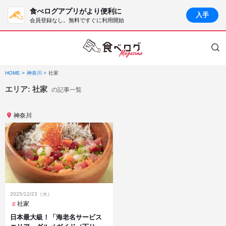
食べログアプリがより便利に
入手
会員登録なし。無料ですぐに利用開始
HOME
神奈川
社家
エリア:
社家
の記事一覧
神奈川
2025/12/23（火）
社家
日本最大級！「海老名サービス