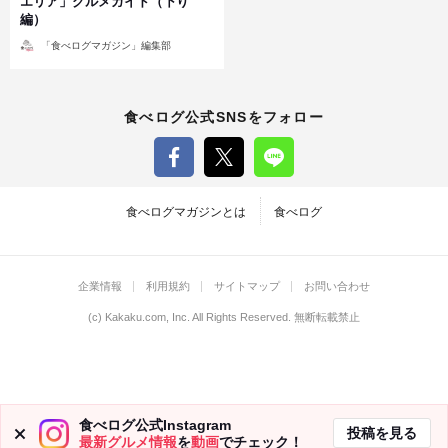
エリア」グルメガイド（下り
編）
投
「食べログマガジン」編集部
稿
者
食べログ公式SNSをフォロー
食べログマガジンとは
食べログ
企業情報
利用規約
サイトマップ
お問い合わせ
(c)
Kakaku.com, Inc.
All Rights Reserved. 無断転載禁止
食べログ公式Instagram
投稿を見る
最新グルメ情報
を
動画
でチェック！