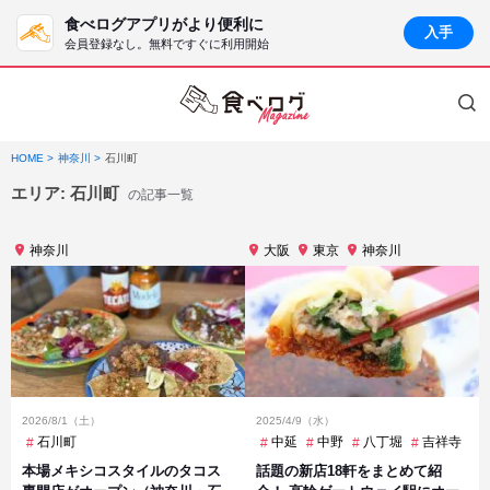
食べログアプリがより便利に
入手
会員登録なし。無料ですぐに利用開始
HOME
神奈川
石川町
エリア:
石川町
の記事一覧
神奈川
大阪
東京
神奈川
2026/8/1（土）
2025/4/9（水）
石川町
中延
中野
八丁堀
吉祥寺
本場メキシコスタイルのタコス
話題の新店18軒をまとめて紹