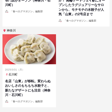
専門店がオープン（神奈川・石
介！ 高輪ゲートウェイ駅にオー
川町）
プンしたラグジュアリーなサロ
ンから、モチモチの水餃子が人
投
「食べログマガジン」編集部
稿
気「山東」の2号店まで
者
投
「食べログマガジン」編集部
稿
者
神奈川
2025/3/31（月）
石川町
名店「山東」が移転。変わらぬ
おいしさのもちもち水餃子と、
新たなデザートにも注目（神奈
川・石川町）
投
「食べログマガジン」編集部
稿
者