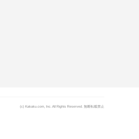
(c)
Kakaku.com, Inc.
All Rights Reserved. 無断転載禁止