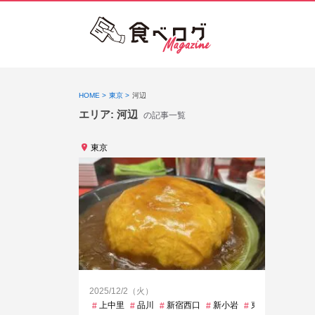
HOME
東京
河辺
エリア:
河辺
の記事一覧
東京
2025/12/2（火）
上中里
品川
新宿西口
新小岩
東銀座
河辺