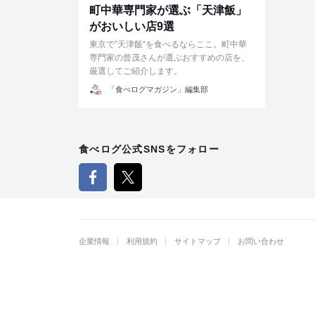
町中華専門家が選ぶ「天津飯」
がおいしい店9選
東京で”天津飯“を食べるならここ。町中華
専門家の曾茂さんが選ぶおすすめの店を、
厳選してご紹介します。
投
「食べログマガジン」編集部
稿
者
食べログ公式SNSをフォロー
企業情報
利用規約
サイトマップ
お問い合わせ