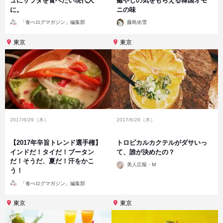
ュにサラダを食べたい現代人
癒やしの気をもらえる韓国オモ
に。
ニの味
投
投
「食べログマガジン」編集部
藤島佑雪
稿
稿
者
者
東京
東京
2017/6/29（木）
2017/6/29（木）
【2017年辛旨トレンド選手権】
トロピカルカクテルがダサいっ
インドだ！タイだ！ブータン
て、誰が決めたの？
だ！そうだ、夏だ！汗をかこ
投
美人広報・M
稿
う！
者
投
「食べログマガジン」編集部
稿
者
東京
東京