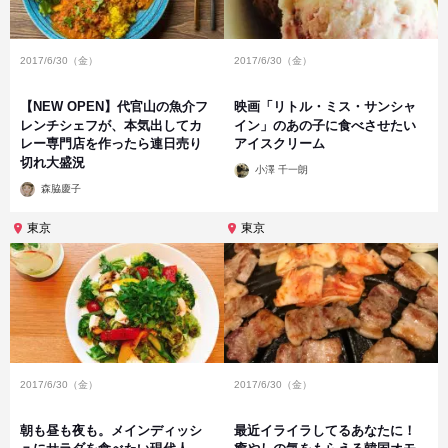
2017/6/30（金）
2017/6/30（金）
【NEW OPEN】代官山の魚介フ
映画「リトル・ミス・サンシャ
レンチシェフが、本気出してカ
イン」のあの子に食べさせたい
レー専門店を作ったら連日売り
アイスクリーム
切れ大盛況
投
小澤 千一朗
稿
投
者
森脇慶子
稿
者
東京
東京
2017/6/30（金）
2017/6/30（金）
朝も昼も夜も。メインディッシ
最近イライラしてるあなたに！