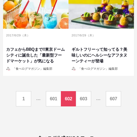
2017/6/29（木）
2017/6/29（木）
カフェからBBQまで!!東京ドーム
ギルトフリーって知ってる？美
シティに誕生した「最新型フー
味しいのにヘルシーなアフタヌ
ドマーケット」が気になる
ーンティーが登場
投
投
「食べログマガジン」編集部
「食べログマガジン」編集部
稿
稿
者
者
投
…
…
1
601
602
603
607
稿
の