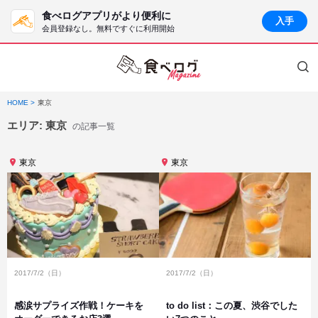
食べログアプリがより便利に
入手
会員登録なし。無料ですぐに利用開始
HOME
東京
エリア:
東京
の記事一覧
東京
東京
2017/7/2（日）
2017/7/2（日）
感涙サプライズ作戦！ケーキを
to do list：この夏、渋谷でした