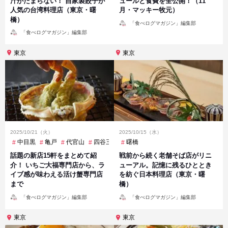
汁がたまらない！ 自家製餃子が
ュールと食費を全公開！（11
人気の台湾料理店（東京・曙
月・マッキー牧元）
橋）
投
「食べログマガジン」編集部
稿
投
者
「食べログマガジン」編集部
稿
者
東京
東京
2025/10/21（火）
2025/10/15（水）
中目黒
亀戸
代官山
四谷三丁目
曙橋
学芸大学
日の出
曙橋
池袋
話題の新店15軒をまとめて紹
戦前から続く老舗そば店がリニ
介！ いちご大福専門店から、ラ
ューアル。記憶に残るひととき
イブ感が味わえる活け蟹専門店
を紡ぐ日本料理店（東京・曙
まで
橋）
投
投
「食べログマガジン」編集部
「食べログマガジン」編集部
稿
稿
者
者
東京
東京