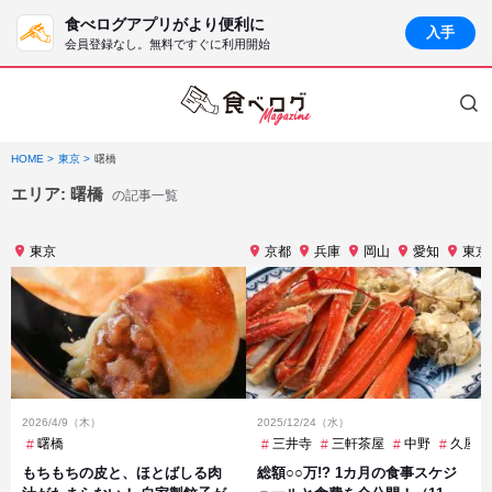
食べログアプリがより便利に
入手
会員登録なし。無料ですぐに利用開始
HOME
東京
曙橋
エリア:
曙橋
の記事一覧
東京
京都
兵庫
岡山
愛知
東京
2026/4/9（木）
2025/12/24（水）
曙橋
三井寺
三軒茶屋
中野
久屋大
もちもちの皮と、ほとばしる肉
総額○○万!? 1カ月の食事スケジ