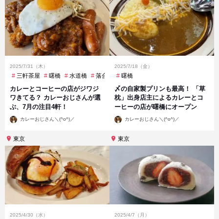
2025/7/31（木）
2025/7/18（金）
三軒茶屋
曙橋
水道橋
落合
曙橋
カレーとコーヒーの店がジワジ
〆の自家製プリンも最高！ 「草
ワきてる？ カレーおじさんが選
枕」出身店主によるカレーとコ
ぶ、7月の注目4軒！
ーヒーの店が曙橋にオープン
投
投
カレーおじさん＼(^o^)／
カレーおじさん＼(^o^)／
稿
稿
者
者
東京
東京
2025/4/30（水）
2025/4/7（月）