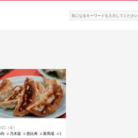
検
索:
/6/21（金）
の内
清瀬
乃木坂
町田
恵比寿
練馬高野台
新馬場
西太子堂
浅草
渋谷
神保町
篠崎