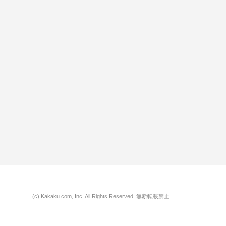
(c)
Kakaku.com, Inc.
All Rights Reserved. 無断転載禁止