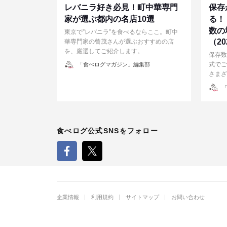
レバニラ好き必見！町中華専門
保存
家が選ぶ都内の名店10選
る！
数の
東京で”レバニラ”を食べるならここ。町中
（2
華専門家の曾茂さんが選ぶおすすめの店
を、厳選してご紹介します。
保存数
投
式でご
「食べログマガジン」編集部
稿
者
さまざ
投
「
稿
者
食べログ公式SNSをフォロー
企業情報
利用規約
サイトマップ
お問い合わせ