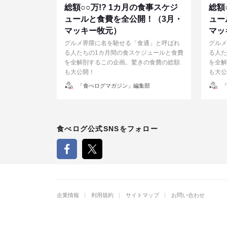
総額○○万!? 1カ月の食事スケジ
総額
ュールと食費を全公開！（3月・
ュー
マッキー牧元）
マッ
グルメ界隈に名を馳せる「食通」と呼ばれ
グルメ
る人たちの1カ月間の食スケジュールと食費
る人た
を全解剖するこの企画。驚きの食費の総額
を全解
も大公開！
も大公
投
投
「食べログマガジン」編集部
「
稿
稿
者
者
食べログ公式SNSをフォロー
企業情報
利用規約
サイトマップ
お問い合わせ