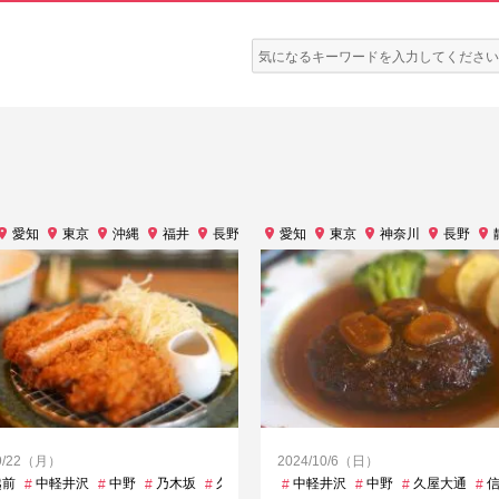
検
索:
静岡
愛知
東京
沖縄
福井
長野
愛知
東京
神奈川
長野
/9/22（月）
2024/10/6（日）
木公園
越前
中軽井沢
六本木
中野
六本木一丁目
乃木坂
久屋大通
内幸町
四谷三丁目
二重橋前
中軽井沢
八丁堀
国領
中野
大塚
久屋大通
六本木一丁
小川