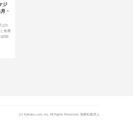
ケジ
8月・
呼ばれ
ルと食費
の総額
(c)
Kakaku.com, Inc.
All Rights Reserved. 無断転載禁止