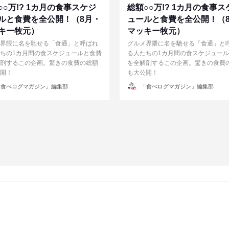
○○万!? 1カ月の食事スケジ
総額○○万!? 1カ月の食事ス
ルと食費を全公開！（8月・
ュールと食費を全公開！（
キー牧元）
マッキー牧元）
界隈に名を馳せる「食通」と呼ばれ
グルメ界隈に名を馳せる「食通」と
ちの1カ月間の食スケジュールと食費
る人たちの1カ月間の食スケジュー
剖するこの企画。驚きの食費の総額
を全解剖するこの企画。驚きの食費
開！
も大公開！
投
食べログマガジン」編集部
「食べログマガジン」編集部
稿
者