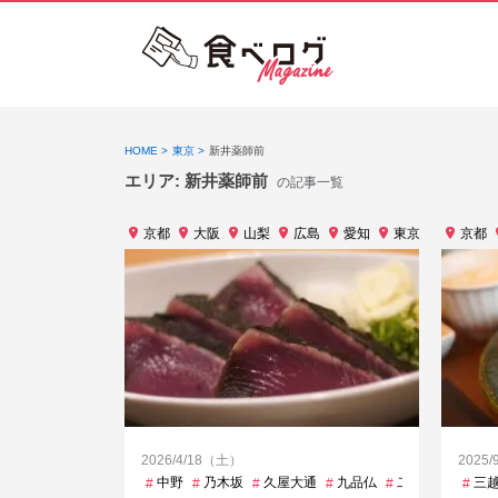
HOME
東京
新井薬師前
エリア:
新井薬師前
の記事一覧
京都
大阪
山梨
広島
愛知
東京
神奈川
京都
2026/4/18（土）
2025
中野
乃木坂
久屋大通
九品仏
二重橋前
代々
三