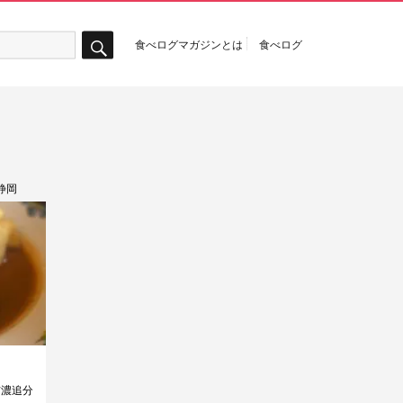
食べログマガジンとは
食べログ
検
索
静岡
目
町
信濃追分
巣鴨
品川
六本木一丁目
広尾
広尾
忍野村
新井薬師前
名古屋大学
恵比寿
新日本橋
新井薬師前
山形
東中野
岡山
新宿
水天宮前
広尾
新富町
新中野
浅草
新橋
新井薬
淡路町
日