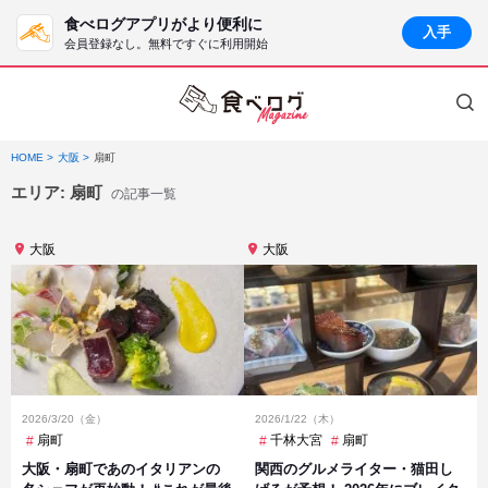
食べログアプリがより便利に
入手
会員登録なし。無料ですぐに利用開始
HOME
大阪
扇町
エリア:
扇町
の記事一覧
大阪
大阪
2026/3/20（金）
2026/1/22（木）
扇町
千林大宮
扇町
大阪・扇町であのイタリアンの
関西のグルメライター・猫田し