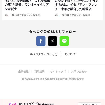
名シェフが再始動！ “これが最後
げるが予想！ 2026年にブレイク
の店”と語る、ワンオペイタリア
するのは、イタリアン・フレン
ンが誕生
チ・中華が融合した料理店
投
投
「食べログマガジン」編集部
「食べログマガジン」編集部
稿
稿
者
者
食べログ公式SNSをフォロー
食べログマガジンとは
食べログ
企業情報
利用規約
サイトマップ
お問い合わせ
(c)
Kakaku.com, Inc.
All Rights Reserved. 無断転載禁止
食べログ公式Instagram