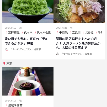
2024/9/10（火）
2024/6/26（水）
三軒茶屋
代々木
代々木公園
南新宿
中目黒
吉祥寺
五反田
四谷三丁目
北参道
千駄木
成城
暑い日でも安心。東京の「予約
話題の新店13軒をまとめて紹
できるかき氷」10選
介！ 人気ラーメン店の姉妹店か
ら、大阪の注目店まで
投
「食べログマガジン」編集部
稿
投
者
「食べログマガジン」編集部
稿
者
東京
2024/6/17（月）
成城学園前