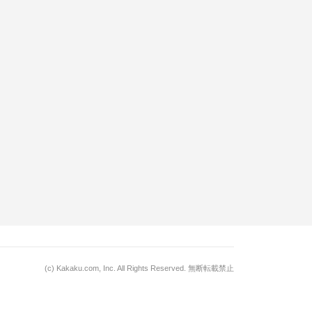
(c)
Kakaku.com, Inc.
All Rights Reserved. 無断転載禁止