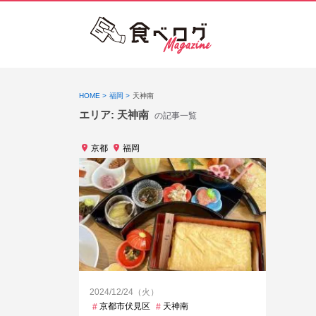
HOME
福岡
天神南
エリア:
天神南
の記事一覧
京都
福岡
2024/12/24（火）
京都市伏見区
天神南