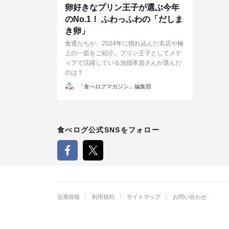
卵好きなプリン王子が選ぶ今年
のNo.1！ ふわっふわの「だしま
き卵」
食通たちが、2024年に惚れ込んだ名店や極
上の一皿をご紹介。プリン王子としてメデ
ィアで活躍している池畑孝資さんが選んだ
のは？
投
「食べログマガジン」編集部
稿
者
食べログ公式SNSをフォロー
企業情報
利用規約
サイトマップ
お問い合わせ