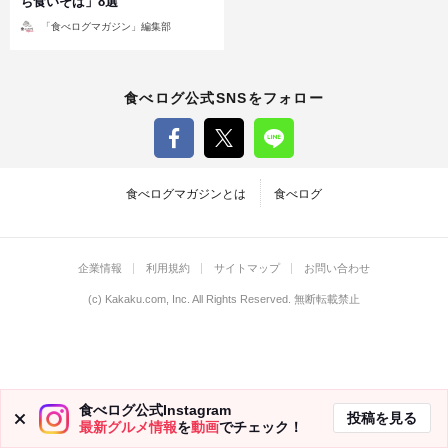
ち食いそば」8選
投
「食べログマガジン」編集部
稿
者
食べログ公式SNSをフォロー
食べログマガジンとは
食べログ
企業情報
利用規約
サイトマップ
お問い合わせ
(c)
Kakaku.com, Inc.
All Rights Reserved. 無断転載禁止
食べログ公式Instagram
投稿を見る
最新グルメ情報
を
動画
でチェック！