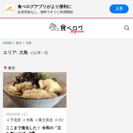
食べログアプリがより便利に
入手
会員登録なし。無料ですぐに利用開始
HOME
東京
大島
エリア:
大島
の記事一覧
東京
2025/4/26（土）
下北沢
大島
富士見台
小川町
平和島
戸越銀座
渋谷
高田馬
ここまで進化した！ 令和の「立