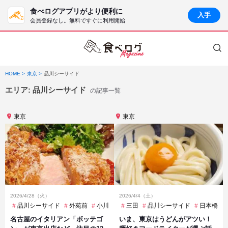
食べログアプリがより便利に
入手
会員登録なし。無料ですぐに利用開始
HOME
東京
品川シーサイド
エリア:
品川シーサイド
の記事一覧
東京
東京
2026/4/28（火）
2026/4/4（土）
品川シーサイド
外苑前
小川町
広尾
三田
恵比寿
品川シーサイド
新御茶ノ水
日本橋
目黒
名古屋のイタリアン「ボッテゴ
いま、東京はうどんがアツい！