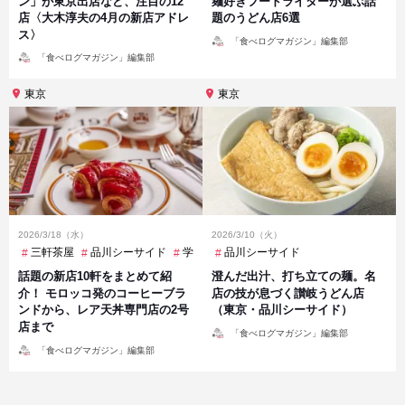
ン」が東京出店など、注目の12
麺好きフードライターが選ぶ話
店〈大木淳夫の4月の新店アドレ
題のうどん店6選
ス〉
投
「食べログマガジン」編集部
稿
投
者
「食べログマガジン」編集部
稿
者
東京
東京
2026/3/18（水）
2026/3/10（火）
三軒茶屋
品川シーサイド
学芸大学
品川シーサイド
恵比寿
明治神宮前
浅草橋
話題の新店10軒をまとめて紹
澄んだ出汁、打ち立ての麺。名
介！ モロッコ発のコーヒーブラ
店の技が息づく讃岐うどん店
ンドから、レア天丼専門店の2号
（東京・品川シーサイド）
店まで
投
「食べログマガジン」編集部
稿
投
者
「食べログマガジン」編集部
稿
者