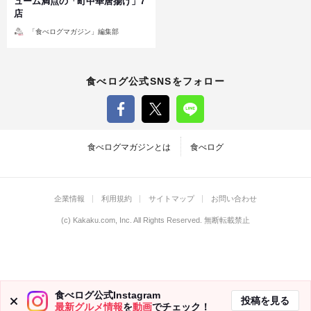
ューム満点の「町中華唐揚げ」7
店
投
「食べログマガジン」編集部
稿
者
食べログ公式SNSをフォロー
食べログマガジンとは
食べログ
企業情報
利用規約
サイトマップ
お問い合わせ
(c)
Kakaku.com, Inc.
All Rights Reserved. 無断転載禁止
食べログ公式Instagram
投稿を見る
最新グルメ情報
を
動画
でチェック！