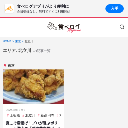
食べログアプリがより便利に
入手
会員登録なし。無料ですぐに利用開始
HOME
東京
北立川
エリア:
北立川
の記事一覧
東京
2025/8/8（金）
上板橋
北立川
新高円寺
本郷三丁目
東長崎
武蔵小金井
西八
夏こそ唐揚げ！プロが選ぶボリ