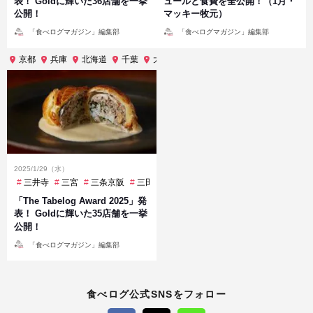
表！ Goldに輝いた36店舗を一挙
ュールと食費を全公開！（1月・
公開！
マッキー牧元）
投
投
「食べログマガジン」編集部
「食べログマガジン」編集部
稿
稿
者
者
京都
兵庫
北海道
千葉
大阪
富山
愛知
東京
滋賀
2025/1/29（水）
三井寺
三宮
三条京阪
三田
三越前
中洲川端
京橋
京都市役
「The Tabelog Award 2025」発
表！ Goldに輝いた35店舗を一挙
公開！
投
「食べログマガジン」編集部
稿
者
食べログ公式SNSをフォロー