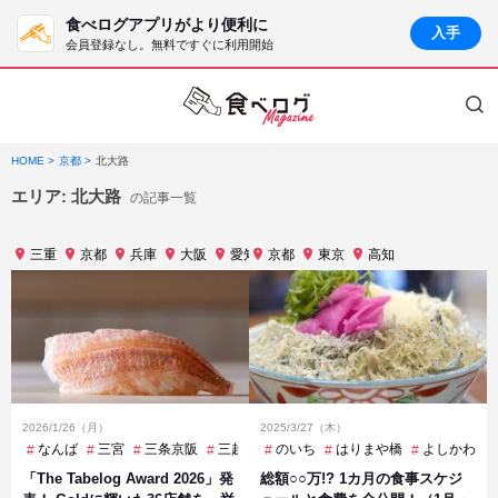
食べログアプリがより便利に
入手
会員登録なし。無料ですぐに利用開始
HOME
京都
北大路
エリア:
北大路
の記事一覧
三重
京都
兵庫
大阪
愛知
京都
東京
東京
石川
高知
福岡
長野
静
2026/1/26（月）
2025/3/27（木）
なんば
三宮
三条京阪
三越前
のいち
京都市役所前
はりまや橋
伊勢市
よしかわ
信濃追分
「The Tabelog Award 2026」発
総額○○万!? 1カ月の食事スケジ