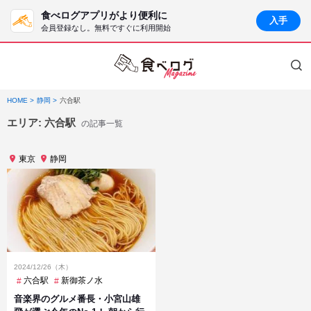
食べログアプリがより便利に
入手
会員登録なし。無料ですぐに利用開始
HOME
静岡
六合駅
エリア:
六合駅
の記事一覧
東京
静岡
2024/12/26（木）
六合駅
新御茶ノ水
音楽界のグルメ番長・小宮山雄