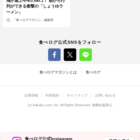
飛が選ぶ今年のNo.1！ 朝から行
列ができる衝撃の「しょうゆラ
ーメン」
投
「食べログマガジン」編集部
稿
者
食べログ公式SNSをフォロー
食べログマガジンとは
食べログ
企業情報
利用規約
サイトマップ
お問い合わせ
(c)
Kakaku.com, Inc.
All Rights Reserved. 無断転載禁止
食べログ公式Instagram