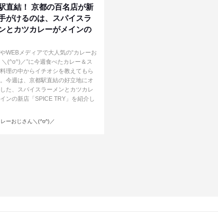
駅直結！ 京都の百名店が新
手がけるのは、スパイスラ
ンとカツカレーがメインの
やWEBメディアで大人気の“カレーお
 ＼(^o^)／”に今週食べたカレー＆ス
料理の中からイチオシを教えてもら
。今週は、京都駅直結の好立地にオ
した、スパイスラーメンとカツカレ
インの新店「SPICE TRY」を紹介し
レーおじさん＼(^o^)／