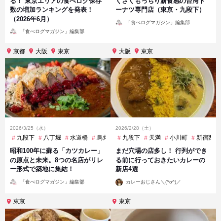
る！ 東京エリアの食べログ保存
くさくもっちり新食感の台湾ド
数の増加ランキングを発表！
ーナツ専門店（東京・九段下）
（2026年6月）
投
「食べログマガジン」編集部
稿
投
者
「食べログマガジン」編集部
稿
者
京都
大阪
東京
大阪
東京
2026/3/25（水）
2026/2/28（土）
九段下
八丁堀
水道橋
烏丸
長堀橋
九段下
天満
小川町
新宿西口
昭和100年に蘇る「カツカレー」
まだ穴場の店多し！ 行列ができ
の原点と未来。8つの名店がリレ
る前に行っておきたいカレーの
ー形式で築地に集結！
新店4選
投
投
「食べログマガジン」編集部
カレーおじさん＼(^o^)／
稿
稿
者
者
東京
東京