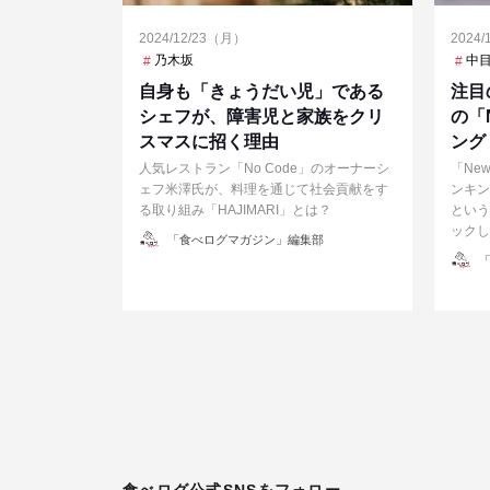
2024/12/23（月）
2024
乃木坂
中
自身も「きょうだい児」である
注目
シェフが、障害児と家族をクリ
の「N
スマスに招く理由
ング
人気レストラン「No Code」のオーナーシ
「Ne
ェフ米澤氏が、料理を通じて社会貢献をす
ンキン
る取り組み「HAJIMARI」とは？
という
ックし
投
「食べログマガジン」編集部
稿
投
者
「
稿
者
投
稿