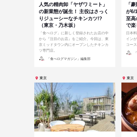
人気の精肉卸「ヤザワミート」
「豪
の新業態が誕生！ 主役はさっく
が6
りジューシーなチキンカツ!?
至高
（東京・乃木坂）
で楽
「食べログ」に新しく登録されたお店の中
日本料
から『注目のお店』をご紹介。今回は、東
インが
京ミッドタウン内にオープンしたチキンカ
コース
ツ専門店。
投
「
稿
投
者
「食べログマガジン」編集部
稿
者
東京
東京