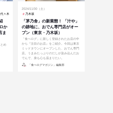
2024/11/30（土）
代々木上原
南新宿
乃木坂
日本橋
渋谷
豊島園
赤坂
銀座
紹
「茅乃舎」の新業態！ 「汁や」
ロか
の跡地に、おでん専門店がオー
店ま
プン（東京・乃木坂）
「食べログ」に新しく登録されたお店の中
から『注目のお店』をご紹介。今回は東京
まとめ
ミッドタウンにオープンした、おでん専門
店。うまみたっぷりのだしが染み込んだお
でんで、身も心も温まりたい。
投
「食べログマガジン」編集部
稿
者