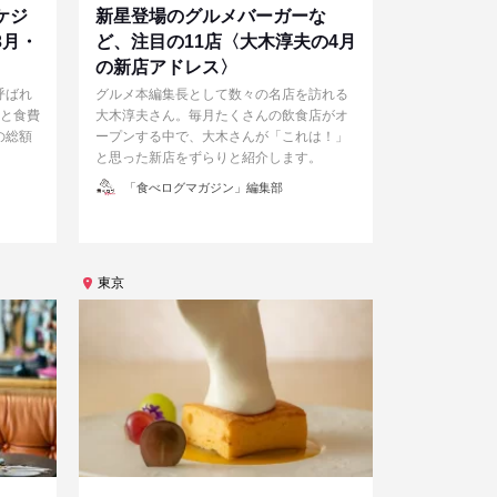
ケジ
新星登場のグルメバーガーな
3月・
ど、注目の11店〈大木淳夫の4月
の新店アドレス〉
呼ばれ
グルメ本編集長として数々の名店を訪れる
ルと食費
大木淳夫さん。毎月たくさんの飲食店がオ
の総額
ープンする中で、大木さんが「これは！」
と思った新店をずらりと紹介します。
投
「食べログマガジン」編集部
稿
者
東京