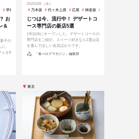
2025/3/5（水）
目
谷
早稲田
都庁前
池尻大橋
阿佐ケ谷
乃木坂
虎ノ門
高田馬場
代々木上原
広尾
神楽坂
飯田橋
？ お
じつは今、流行中！ デザートコ
ン＆
ース専門店の新店5選
1年以内にオープンした、デザートコースの
専門店をご紹介。スイーツ好きなら1度は足
お菓子の
を運んでほしい名店ばかりです。
んに、
フェを9
投
「食べログマガジン」編集部
稿
者
東京