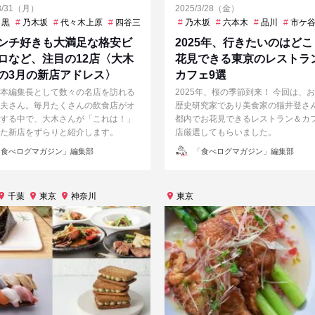
/3/31（月）
2025/3/28（金）
町
目黒
神谷町
乃木坂
虎ノ門ヒルズ
代々木上原
四谷三丁目
大手町
乃木坂
恵比寿
六本木
新宿
品川
新宿三丁
市ケ
ンチ好きも大満足な格安ビ
2025年、行きたいのはどこ
ロなど、注目の12店〈大木
花見できる東京のレストラ
の3月の新店アドレス〉
カフェ9選
本編集長として数々の名店を訪れる
2025年、桜の季節到来！ 今回は、
夫さん。毎月たくさんの飲食店がオ
歴史研究家であり美食家の猫井登さ
する中で、大木さんが「これは！」
都内でお花見できるレストラン＆カ
た新店をずらりと紹介します。
店厳選してもらいました。
投
食べログマガジン」編集部
「食べログマガジン」編集部
稿
者
千葉
東京
神奈川
東京