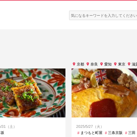
検
索:
京都
奈良
愛知
東京
滋
/5/31（土）
2025/5/27（火）
木坂
まつもと町屋
三条京阪
三田