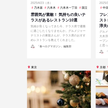
2025/4/23（水）
2025
乃木坂
六本木
六本木一丁目
国立競技場
大手
中
雰囲気が素敵！ 気持ちの良いテ
フレ
ラスがあるレストラン10選
スト
淳夫
気候が良くなってきた今、テラス席で優雅
に過ごしたくなりませんか。グルメジャー
グルメ
ナリストの東龍さんが、テラス席のおすす
大木淳
めレストランを教えてくれました。
ープン
と思っ
投
「食べログマガジン」編集部
稿
者
投
「
稿
者
東京
京都