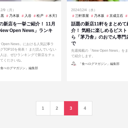
/12/9（月）
2024/12/4（水）
目黒
乃木坂
入谷
松戸
水天宮
渋谷
三軒茶屋
烏丸御池
乃木坂
蒲田
鎌倉
京成立石
の新店を一挙ご紹介！ 11月
話題の新店11軒をまとめて
ew Open News」ランキ
介！ 気軽に楽しめるビスト
ら「茅乃舎」のおでん専門
で
w Open News」における人気記事ラ
グTOP10を発表！ まだ読んでいない
先週掲載の「New Open News」を
人は、ぜひランキングで新店をチェ
て紹介します。
てくださいね。
投
「食べログマガジン」編集部
稿
食べログマガジン」編集部
者
1
2
3
4