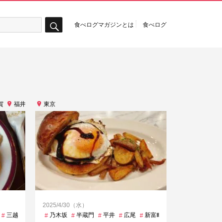
食べログマガジンとは
食べログ
検
索
賀
福井
東京
2025/4/30（水）
三越前
中野
乃木坂
乃木坂
半蔵門
久屋大通
平井
五条
広尾
人形町
新富町
伏見
新橋
余呉
曙橋
八ツ島
東