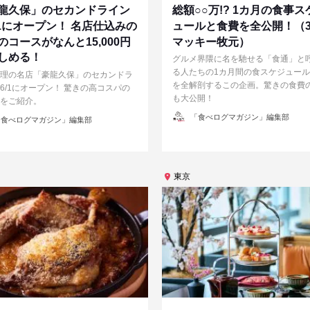
龍久保」のセカンドライン
総額○○万!? 1カ月の食事ス
/1にオープン！ 名店仕込みの
ュールと食費を全公開！（
のコースがなんと15,000円
マッキー牧元）
しめる！
グルメ界隈に名を馳せる「食通」と
る人たちの1カ月間の食スケジュー
理の名店「豪龍久保」のセカンドラ
を全解剖するこの企画。驚きの食費
6/1にオープン！ 驚きの高コスパの
も大公開！
をご紹介。
投
「食べログマガジン」編集部
食べログマガジン」編集部
稿
者
東京