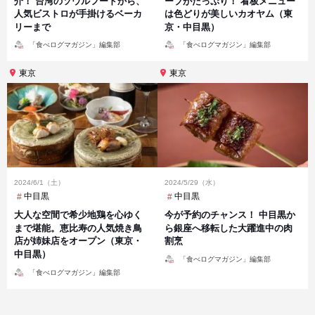
介！ 台湾のソウルフードから、
ーブがたっぷり！ 看板メニュー
人気ビストロが手掛けるベーカ
は色どりが美しいカオヤム（東
リーまで
京・中目黒）
投
投
「食べログマガジン」編集部
「食べログマガジン」編集部
稿
稿
者
者
東京
東京
2024/6/1（土）
2024/5/29（水）
中目黒
中目黒
大人な空間で希少地鶏を心ゆく
今が予約のチャンス！ 中目黒か
まで堪能。恵比寿の人気焼き鳥
ら銀座へ移転した大躍進中の肉
店が姉妹店をオープン（東京・
割烹
中目黒）
投
「食べログマガジン」編集部
稿
投
者
「食べログマガジン」編集部
稿
者