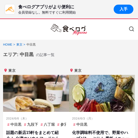
食べログアプリがより便利に
入手
会員登録なし。無料ですぐに利用開始
HOME
東京
中目黒
エリア:
中目黒
の記事一覧
東京
東京
2024/6/6（木）
2024/6/3（月）
中目黒
九段下
八丁堀
参宮橋
中目黒
小伝馬町
広尾
恵比寿
新橋
話題の新店15軒をまとめて紹
化学調味料不使用で、野菜やハ