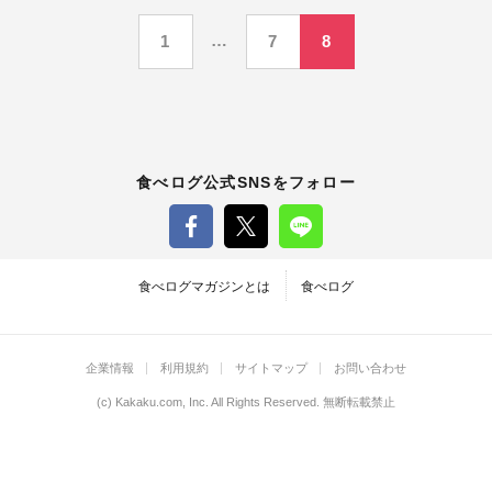
投
…
1
7
8
稿
の
ペ
食べログ公式SNSをフォロー
ー
ジ
食べログマガジンとは
食べログ
送
企業情報
利用規約
サイトマップ
お問い合わせ
り
(c)
Kakaku.com, Inc.
All Rights Reserved. 無断転載禁止