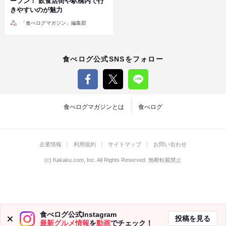
ープン！ 飲食店街や駅構内で行
きやすいのが魅力
投
「食べログマガジン」編集部
稿
者
食べログ公式SNSをフォロー
食べログマガジンとは
食べログ
企業情報
利用規約
サイトマップ
お問い合わせ
(c)
Kakaku.com, Inc.
All Rights Reserved. 無断転載禁止
食べログ公式Instagram
投稿を見る
最新グルメ情報
を
動画
でチェック！