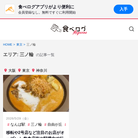
食べログアプリがより便利に
入手
会員登録なし。無料ですぐに利用開始
HOME
東京
三ノ輪
エリア:
三ノ輪
の記事一覧
大阪
東京
神奈川
2026/5/29（金）
なんば駅
三ノ輪
自由が丘
関内
移転や2号店など注目のお店がオ