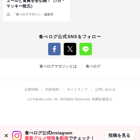
ュールと食費を全公開！（7月・
マッキー牧元）
投
「食べログマガジン」編集部
稿
者
食べログ公式SNSをフォロー
食べログマガジンとは
食べログ
企業情報
利用規約
サイトマップ
お問い合わせ
(c)
Kakaku.com, Inc.
All Rights Reserved. 無断転載禁止
食べログ公式Instagram
投稿を見る
最新グルメ情報
を
動画
でチェック！