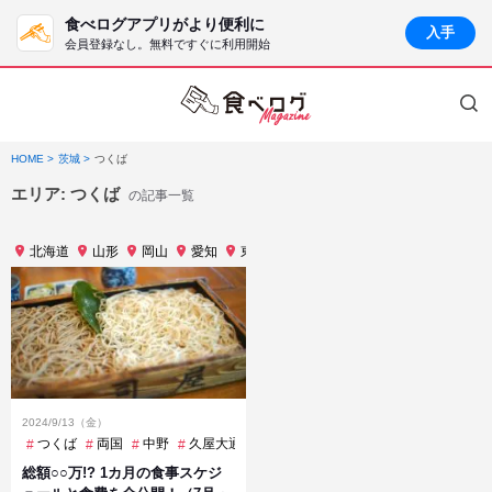
食べログアプリがより便利に
入手
会員登録なし。無料ですぐに利用開始
HOME
茨城
つくば
エリア:
つくば
の記事一覧
北海道
山形
岡山
愛知
東京
滋賀
福岡
群馬
茨城
2024/9/13（金）
つくば
両国
中野
久屋大通
久屋大通
京橋
余呉
六本木一丁
総額○○万!? 1カ月の食事スケジ